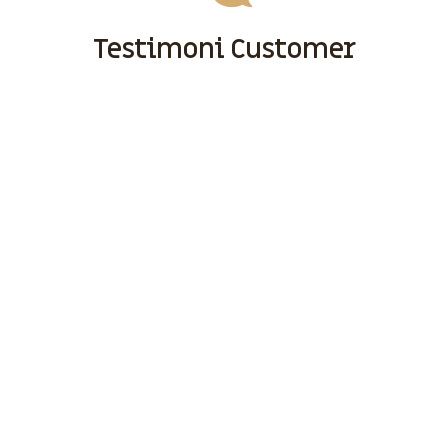
Testimoni Customer
Sebelum Anda Menggunakan Jasa Kami, Ada Baiknya Anda
Tonton Testimoni Customer Kami