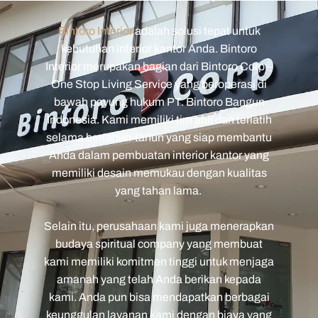
Bintoro Interior
adalah solusi tepat untuk
kebutuhan interior kantor Anda. Bintoro
Interior merupakan bagian dari Bintoro Corp –
One Stop Living Service yang beroperasi di
bawah payung hukum PT. Bintoro Bangun
Indonesia. Kami memiliki tim ahli dan terlatih
selama bertahun-tahun yang siap membantu
Anda dalam pembuatan interior kantor yang
memiliki desain memukau dengan kualitas
yang tahan lama.
Selain itu, perusahaan kami juga menerapkan
budaya spiritual company yang membuat
kami memiliki komitmen tinggi untuk menjaga
amanah yang telah Anda berikan kepada
kami. Anda pun bisa mendapatkan berbagai
keunggulan layanan kami dengan biaya yang