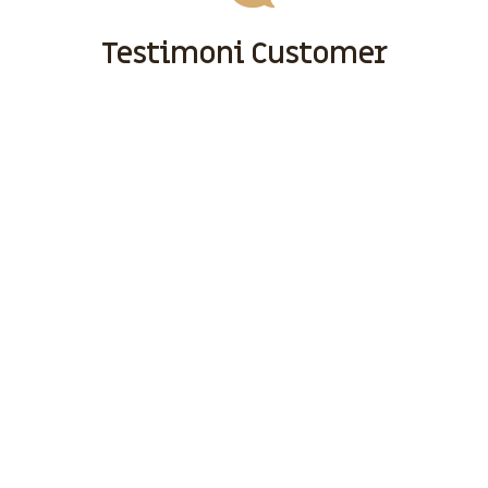
Testimoni Customer
Sebelum Anda Menggunakan Jasa Kami, Ada Baiknya Anda
Tonton Testimoni Customer Kami