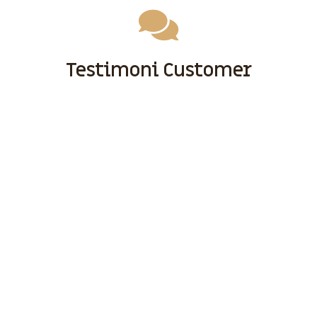
Testimoni Customer
Sebelum Anda Menggunakan Jasa Kami, Ada Baiknya Anda
Tonton Testimoni Customer Kami