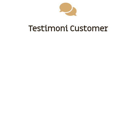
Testimoni Customer
Sebelum Anda Menggunakan Jasa Kami, Ada Baiknya Anda
Tonton Testimoni Customer Kami