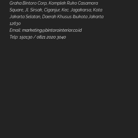
Graha Bintoro Corp, Komplek Ruko Casamora
Square, Jl. Sirsak, Ciganjur, Kec. Jagakarsa, Kota
Jakarta Selatan, Daerah Khusus Ibukota Jakarta
12630
Email:
marketing@bintorointerior.co.id
Telp:
150130
/
0821 2020 3040