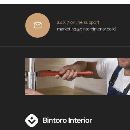
24 X 7 online support
marketing@bintorointerior.co.id