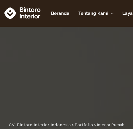
Skip
to
Beranda
Tentang Kami
Laya
content
CV. Bintoro Interior Indonesia
>
Portfolio
>
Interior Rumah