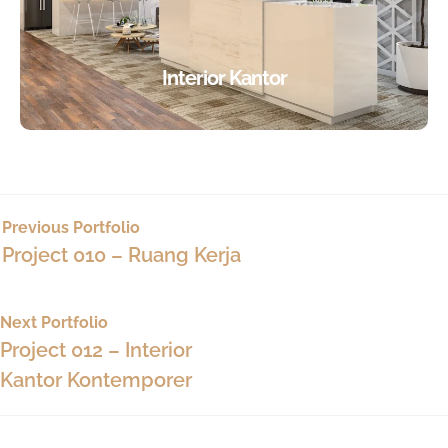
Interior Kantor
Previous Portfolio
Project 010 – Ruang Kerja
Next Portfolio
Project 012 – Interior
Kantor Kontemporer