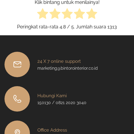
Klik bintang untuk menilainya!
Peringkat rata-rata
4.8
/ 5. Jumlah suara
1313
24 X 7 online support
marketing@bintorointerior.co.id
Hubungi Kami
150130 / 0821 2020 3040
Office Address