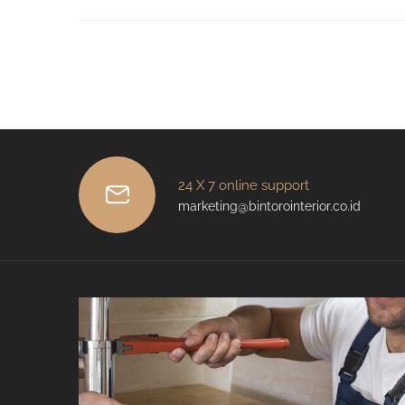
24 X 7 online support
marketing@bintorointerior.co.id