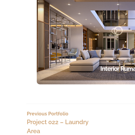
Interior Rum
Previous Portfolio
Project 022 – Laundry
Area