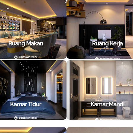
Ruang Makan
Ruang Kerja
Kamar Tidur
Kamar Mandi