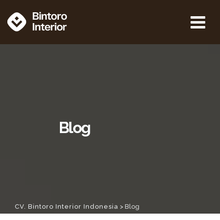
Blog
CV. Bintoro Interior Indonesia
>
Blog