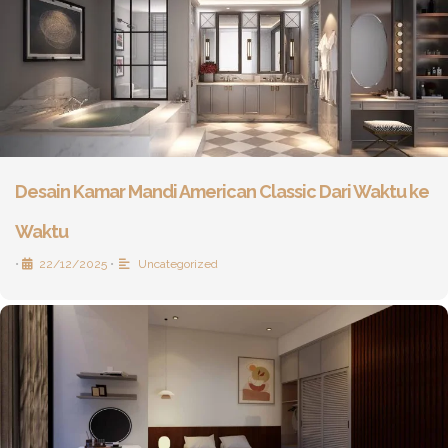
Desain Kamar Mandi American Classic Dari Waktu ke
Waktu
•
22/12/2025
•
Uncategorized