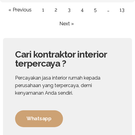
« Previous
1
2
3
4
5
…
13
Next »
Cari kontraktor interior
terpercaya ?
Percayakan jasa interior rumah kepada
perusahaan yang terpercaya, demi
kenyamanan Anda sendiri.
Whatsapp