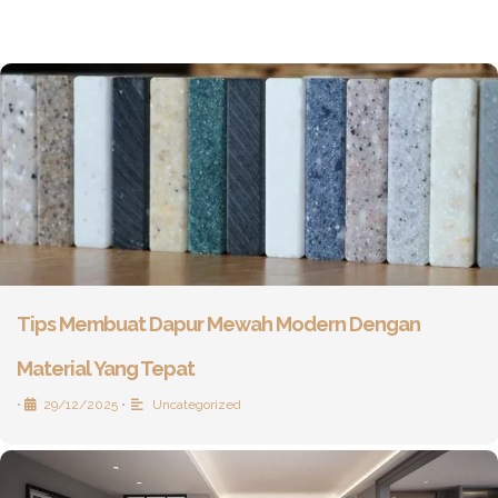
Tips Membuat Dapur Mewah Modern Dengan
Material Yang Tepat
•
29/12/2025
•
Uncategorized