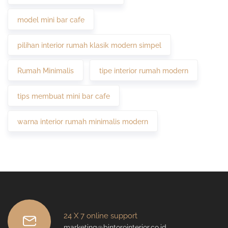
model mini bar cafe
pilihan interior rumah klasik modern simpel
Rumah Minimalis
tipe interior rumah modern
tips membuat mini bar cafe
warna interior rumah minimalis modern
24 X 7 online support
marketing@bintorointerior.co.id