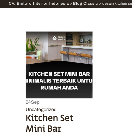
CV. Bintoro Interior Indonesia
>
Blog Classic
>
desain kitchen se
04
Sep
Uncategorized
Kitchen Set
Mini Bar