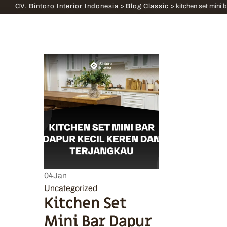
CV. Bintoro Interior Indonesia
>
Blog Classic
>
kitchen set mini 
04
Jan
Uncategorized
Kitchen Set
Mini Bar Dapur