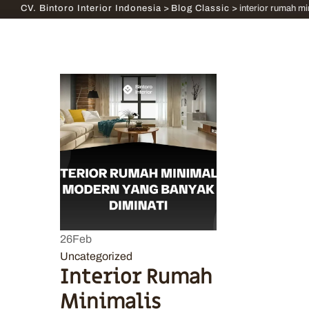
CV. Bintoro Interior Indonesia
>
Blog Classic
>
interior rumah m
26
Feb
Uncategorized
Interior Rumah
Minimalis