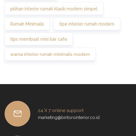
pilihan interior rumah klasik modern simpel
Rumah Minimalis
tipe interior rumah modern
tips membuat mini bar cafe
warna interior rumah minimalis modern
24 X 7 online support
marketing@bintorointerior.co.id