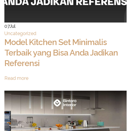
07
Jul
Uncategorized
Model Kitchen Set Minimalis
Terbaik yang Bisa Anda Jadikan
Referensi
Read more