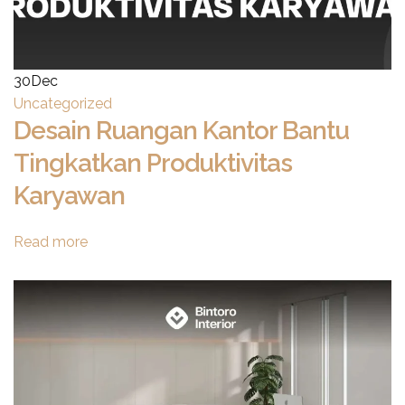
30
Dec
Uncategorized
Desain Ruangan Kantor Bantu
Tingkatkan Produktivitas
Karyawan
Read more