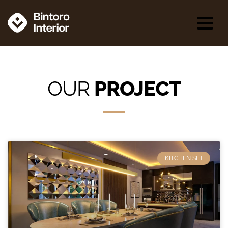
OUR
P
R
O
J
E
C
T
KITCHEN SET