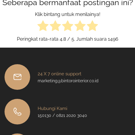
Seberapa bermanfaat postingan ini?
Klik bintang untuk menilainya!
Peringkat rata-rata
4.8
/ 5. Jumlah suara
1496
24 X 7 online support
marketing@bintorointerior.co.id
Hubungi Kami
150130 / 0821 2020 3040