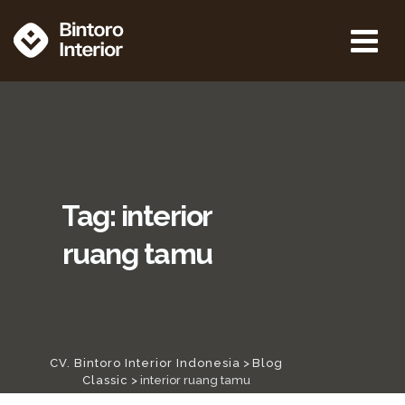
Skip
to
content
Tag: interior
ruang tamu
CV. Bintoro Interior Indonesia
>
Blog
Classic
>
interior ruang tamu