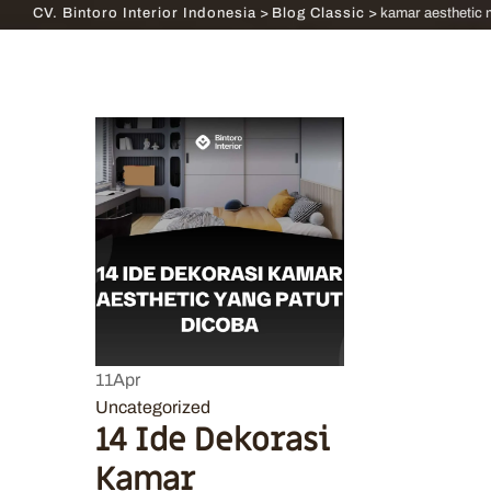
CV. Bintoro Interior Indonesia
>
Blog Classic
>
kamar aesthetic 
11
Apr
Uncategorized
14 Ide Dekorasi
Kamar