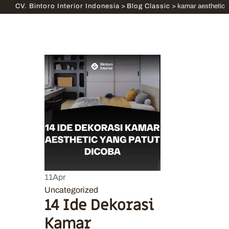
CV. Bintoro Interior Indonesia
>
Blog Classic
>
kamar aesthetic
11
Apr
Uncategorized
14 Ide Dekorasi
Kamar