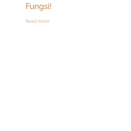
Fungsi!
Pilihan
Read more
Model
Rak
Piring
Kitchen
Set Terbaik
Penuh
Fungsi!