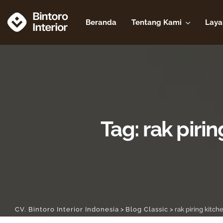
Skip
to
Beranda
Tentang Kami
Laya
content
Tag: rak piri
CV. Bintoro Interior Indonesia
>
Blog Classic
>
rak piring kitc