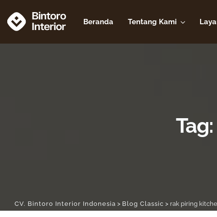
Skip
to
Beranda
Tentang Kami
Laya
content
Tag:
CV. Bintoro Interior Indonesia
>
Blog Classic
>
rak piring kitch