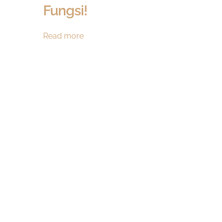
Fungsi!
Pilihan
Read more
Model
Rak
Piring
Kitchen
Set Terbaik
Penuh
Fungsi!