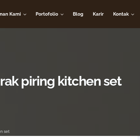
nan Kami
Portofolio
Blog
Karir
Kontak
 rak piring kitchen set
en set