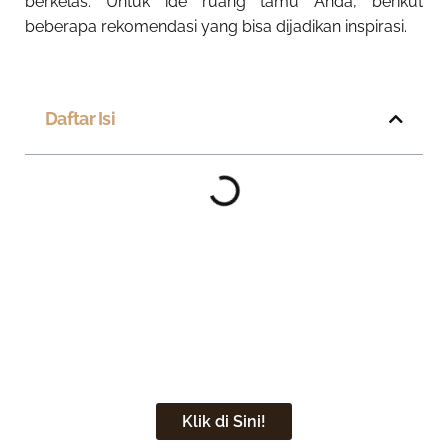
berkelas. Untuk ide ruang tamu Anda, berikut
beberapa rekomendasi yang bisa dijadikan inspirasi.
Daftar Isi
Wujudkan Desain Ruang Tamu
Mewah Nyaman & Elegan
Sekarang
Klik di Sini!