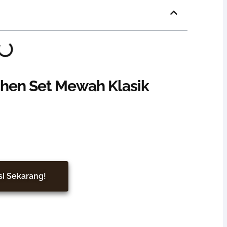
chen Set Mewah Klasik
bih Nyaman & Elegan
si Sekarang!