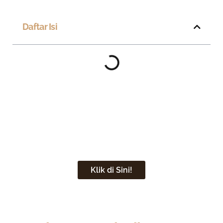
Daftar Isi
Wujudkan Dapur Klasik Eropa
Impian Anda Sekarang!
Klik di Sini!