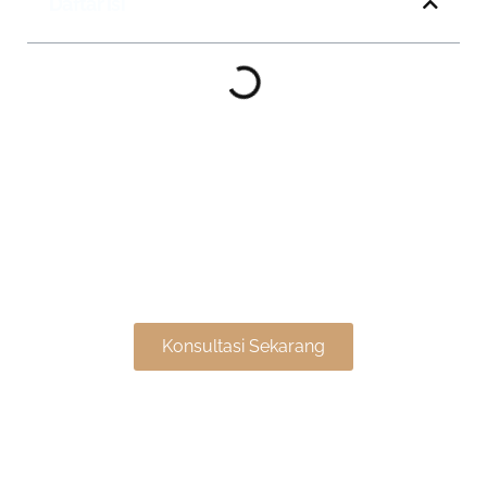
Daftar Isi
Wujudkan Interior Impian
Anda Sekarang!
Konsultasi Sekarang