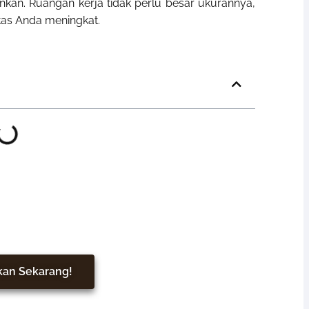
nkan. Ruangan kerja tidak perlu besar ukurannya,
as Anda meningkat.
bih Nyaman & Elegan
kan Sekarang!