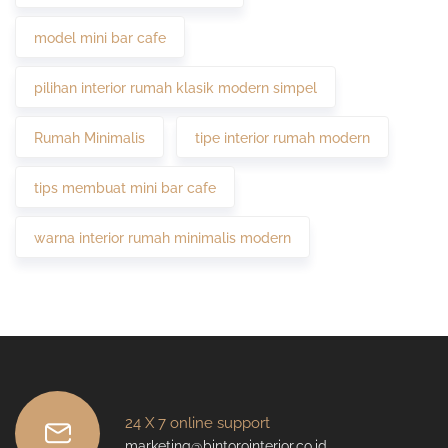
model mini bar cafe
pilihan interior rumah klasik modern simpel
Rumah Minimalis
tipe interior rumah modern
tips membuat mini bar cafe
warna interior rumah minimalis modern
24 X 7 online support
marketing@bintorointerior.co.id