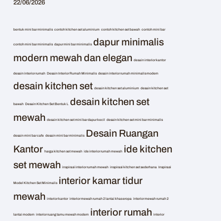
22/06/2026
bentuk mini bar minimalis
contoh kitchen set aluminium
contoh kitchen set bawah
contoh mini bar
dapur minimalis
contoh mini bar minimalis
dapur mini bar minimalis
modern mewah dan elegan
desain interior kantor
desain interior rumah
Desain Interior Rumah Minimalis
desain interior rumah minimalis modern
desain kitchen set
desain kitchen set aluminium
desain kitchen set
desain kitchen set
bawah
Desain Kitchen Set Bentuk L
mewah
desain kitchen set mini bar dapur kecil
desain kitchen set mini bar minimalis
Desain Ruangan
desain mini bar cafe
desain mini bar minimalis
Kantor
ide kitchen
harga kitchen set mewah
ide interior rumah mewah
set mewah
inspirasi interior rumah mewah
inspirasi kitchen set sederhana
Inspirasi
interior kamar tidur
Model Kitchen Set Minimalis
mewah
interior kantor
interior mewah rumah 2 lantai khas eropa
interior mewah rumah 2
interior rumah
lantai modern
interior ruang tamu mewah modern
interior