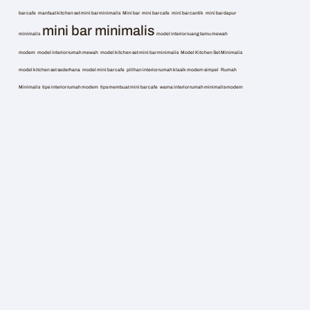
bar cafe
manfaat kitchen set mini bar minimalis
Mini bar
mini bar cafe
mini bar cantik
mini bar dapur
mini bar minimalis
minimalis
model interior ruang tamu mewah
modern
model interior rumah mewah
model kitchen set mini bar minimalis
Model Kitchen Set Minimalis
model kitchen set sederhana
model mini bar cafe
pilihan interior rumah klasik modern simpel
Rumah
Minimalis
tipe interior rumah modern
tips membuat mini bar cafe
warna interior rumah minimalis modern