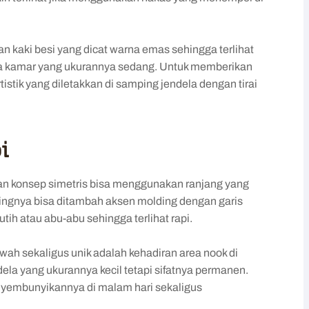
n kaki besi yang dicat warna emas sehingga terlihat
a kamar yang ukurannya sedang. Untuk memberikan
tik yang diletakkan di samping jendela dengan tirai
i
 konsep simetris bisa menggunakan ranjang yang
dingnya bisa ditambah aksen molding dengan garis
tih atau abu-abu sehingga terlihat rapi.
ah sekaligus unik adalah kehadiran area nook di
dela yang ukurannya kecil tetapi sifatnya permanen.
menyembunyikannya di malam hari sekaligus