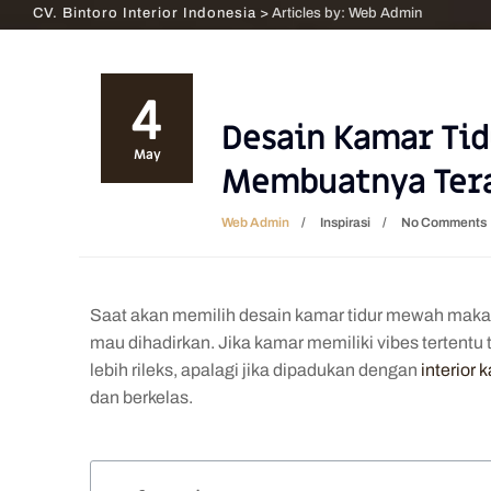
CV. Bintoro Interior Indonesia
>
Articles by: Web Admin
4
Desain Kamar Ti
May
Membuatnya Tera
Web Admin
Inspirasi
No Comments
Saat akan memilih desain kamar tidur mewah maka 
mau dihadirkan. Jika kamar memiliki vibes tertentu
lebih rileks, apalagi jika dipadukan dengan
interior 
dan berkelas.