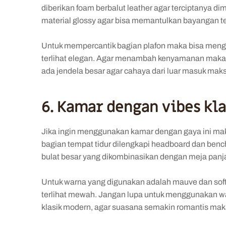
diberikan foam berbalut leather agar terciptanya di
material glossy agar bisa memantulkan bayangan t
Untuk mempercantik bagian plafon maka bisa men
terlihat elegan. Agar menambah kenyamanan maka 
ada jendela besar agar cahaya dari luar masuk mak
6. Kamar dengan vibes kl
Jika ingin menggunakan kamar dengan gaya ini maka
bagian tempat tidur dilengkapi headboard dan ben
bulat besar yang dikombinasikan dengan meja panjan
Untuk warna yang digunakan adalah mauve dan soft
terlihat mewah. Jangan lupa untuk menggunakan wal
klasik modern, agar suasana semakin romantis maka