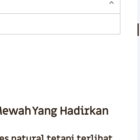
 Mewah yang Vibey Bersama
Mewah Yang Hadirkan
es natural tetapi terlihat