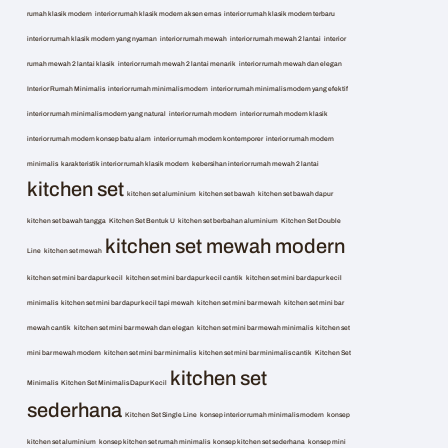
rumah klasik modern
interior rumah klasik modern aksen emas
interior rumah klasik modern terbaru
interior rumah klasik modern yang nyaman
interior rumah mewah
interior rumah mewah 2 lantai
interior
rumah mewah 2 lantai klasik
interior rumah mewah 2 lantai menarik
interior rumah mewah dan elegan
Interior Rumah Minimalis
interior rumah minimalis modern
interior rumah minimalis modern yang efektif
interior rumah minimalis modern yang natural
interior rumah modern
interior rumah modern klasik
interior rumah modern konsep batu alam
interior rumah modern kontemporer
interior rumah modern
minimalis
karakteristik interior rumah klasik modern
kebersihan interior rumah mewah 2 lantai
kitchen set
kitchen set aluminium
kitchen set bawah
kitchen set bawah dapur
kitchen set bawah tangga
Kitchen Set Bentuk U
kitchen set berbahan aluminium
Kitchen Set Double
kitchen set mewah modern
Line
kitchen set mewah
kitchen set mini bar dapur kecil
kitchen set mini bar dapur kecil cantik
kitchen set mini bar dapur kecil
minimalis
kitchen set mini bar dapur kecil tapi mewah
kitchen set mini bar mewah
kitchen set mini bar
mewah cantik
kitchen set mini bar mewah dan elegan
kitchen set mini bar mewah minimalis
kitchen set
mini bar mewah modern
kitchen set mini bar minimalis
kitchen set mini bar minimalis cantik
Kitchen Set
kitchen set
Minimalis
Kitchen Set Minimalis Dapur Kecil
sederhana
Kitchen Set Single Line
konsep interior rumah minimalis modern
konsep
kitchen set aluminium
konsep kitchen set rumah minimalis
konsep kitchen set sederhana
konsep mini